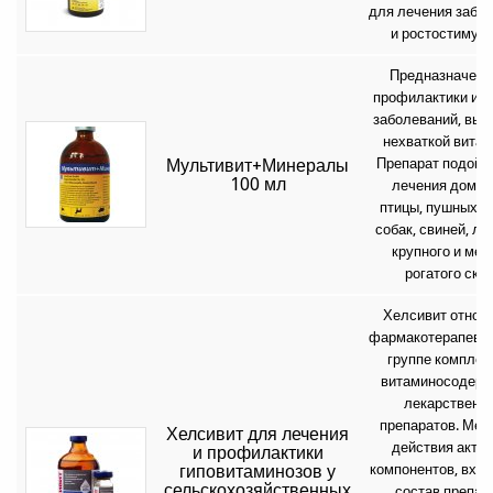
для лечения забо
и ростостимул
Предназначено
профилактики и л
заболеваний, выз
нехваткой витам
Мультивит+Минералы
Препарат подойд
100 мл
лечения дома
птицы, пушных з
собак, свиней, ло
крупного и мел
рогатого скот
Хелсивит относи
фармакотерапевт
группе комплек
витаминосодер
лекарственн
препаратов. Мех
Хелсивит для лечения
действия акти
и профилактики
гиповитаминозов у
компонентов, вхо
сельскохозяйственных
состав препар