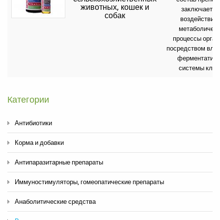
животных, кошек и
заключается
собак
воздействии 
метаболичес
процессы орган
посредством влия
ферментатив
системы клет
Категории
Антибиотики
Корма и добавки
Антипаразитарные препараты
Иммуностимуляторы, гомеопатические препараты
Анаболитические средства