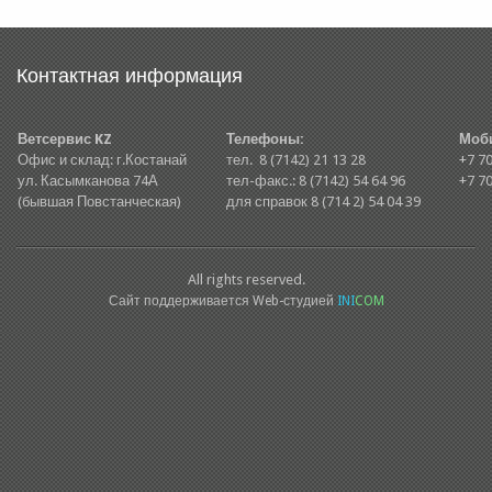
Контактная информация
Ветсервис KZ
Телефоны:
Моб
Офис и склад: г.Костанай
тел. 8 (7142) 21 13 28
+7 70
ул. Касымканова 74А
тел-факс.: 8 (7142) 54 64 96
+7 70
(бывшая Повстанческая)
для справок 8 (714 2) 54 04 39
All rights reserved.
Сайт поддерживается Web-студией
INI
COM