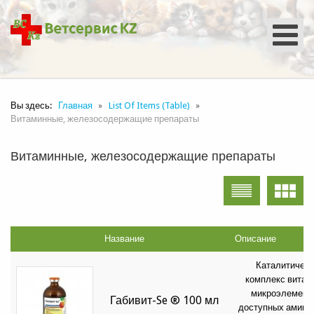
Вы здесь:
Главная
List Of Items (Table)
Витаминные, железосодержащие препараты
Витаминные, железосодержащие препараты
Название
Описание
Каталитическ
комплекс витам
микроэлементо
Габивит-Se ® 100 мл
доступных амино