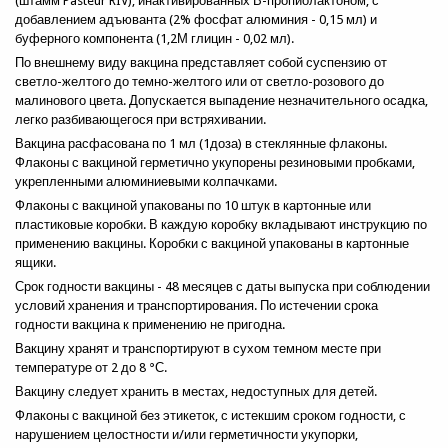
(штамм Pasteur RIV), инактивированных В-пропиолактоном, с
добавлением адъюванта (2% фосфат алюминия - 0,15 мл) и
буферного компонента (1,2М глицин - 0,02 мл).
По внешнему виду вакцина представляет собой суспензию от
светло-желтого до темно-желтого или от светло-розового до
малинового цвета. Допускается выпадение незначительного осадка,
легко разбивающегося при встряхивании.
Вакцина расфасована по 1 мл (1доза) в стеклянные флаконы.
Флаконы с вакциной герметично укупорены резиновыми пробками,
укрепленными алюминиевыми колпачками.
Флаконы с вакциной упакованы по 10 штук в картонные или
пластиковые коробки. В каждую коробку вкладывают инструкцию по
применению вакцины. Коробки с вакциной упакованы в картонные
ящики.
Срок годности вакцины - 48 месяцев с даты выпуска при соблюдении
условий хранения и транспортирования. По истечении срока
годности вакцина к применению не пригодна.
Вакцину хранят и транспортируют в сухом темном месте при
температуре от 2 до 8 °С.
Вакцину следует хранить в местах, недоступных для детей.
Флаконы с вакциной без этикеток, с истекшим сроком годности, с
нарушением целостности и/или герметичности укупорки,