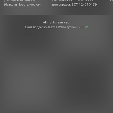
(бывшая Повстанческая)
для справок 8 (714 2) 54 04 39
All rights reserved.
Сайт поддерживается Web-студией
INI
COM