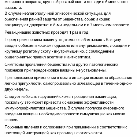
месячного возраста, крупный рогатый скот и лошади с 6 месячного
возраста.
В случае неблагополучной эпизоотической ситуации, для
Эл.почта
*
обеспечения ранней защиты от бешенства, собак и кошек
вакцинируют двукратно: в 8-ми недельном и в 3 месячном возрасте.
Ревакцинацию животных проводят 1 раз в год.
Компания
Перед применением вакцину тщательно взбалтывают. Вакцину
вводят собакам и кошкам подкожно или внутримышечно, лошадям и
крупному рогатому скоту - внутримышечно, с соблюдением
Улица
общепринятых правил асептики и антисептики.
Симптомы проявления бешенства или других патологических
признаков при передозировке вакцины не установлены.
При подкожном применении в месте инъекции возможно образование
Город
легкой припухлости, самопроизвольно исчезающей в течение одной-
двух недель.
Следует избегать нарушений схемы проведения вакцинации,
Индекс
поскольку это может привести к снижению эффективности
иммунопрофилактики бешенства. В случае пропуска очередного
введения вакцины необходимо провести иммунизацию как можно
Страна
скорее.
Побочные явления и осложнения при применении в соответствии с
настоящей инструкцией, как правило, не отмечаются.