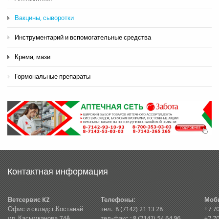
Вакцины, сыворотки
Инструментарий и вспомогательные средства
Крема, мази
Гормональные препараты
Контактная информация
Ветсервис KZ
Телефоны:
Моб
Офис и склад: г.Костанай
тел. 8 (7142) 21 13 28
+7 70
ул. Касымканова 74А
тел-факс.: 8 (7142) 54 64 96
+7 70