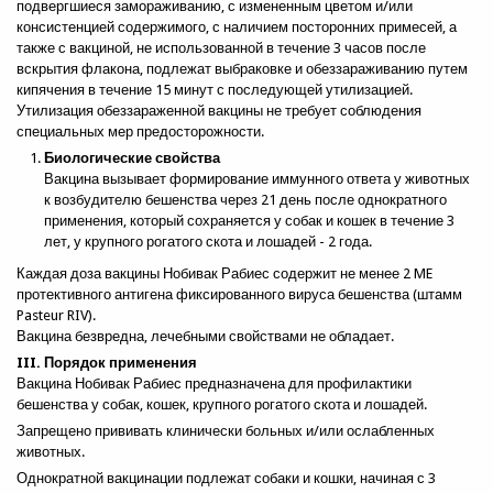
подвергшиеся замораживанию, с измененным цветом и/или
консистенцией содержимого, с наличием посторонних примесей, а
также с вакциной, не использованной в течение 3 часов после
вскрытия флакона, подлежат выбраковке и обеззараживанию путем
кипячения в течение 15 минут с последующей утилизацией.
Утилизация обеззараженной вакцины не требует соблюдения
специальных мер предосторожности.
Биологические свойства
Вакцина вызывает формирование иммунного ответа у животных
к возбудителю бешенства через 21 день после однократного
применения, который сохраняется у собак и кошек в течение 3
лет, у крупного рогатого скота и лошадей - 2 года.
Каждая доза вакцины Нобивак Рабиес содержит не менее 2 ME
протективного антигена фиксированного вируса бешенства (штамм
Pasteur RIV).
Вакцина безвредна, лечебными свойствами не обладает.
III. Порядок применения
Вакцина Нобивак Рабиес предназначена для профилактики
бешенства у собак, кошек, крупного рогатого скота и лошадей.
Запрещено прививать клинически больных и/или ослабленных
Спросить об этом товаре
животных.
Имя
*
Однократной вакцинации подлежат собаки и кошки, начиная с 3