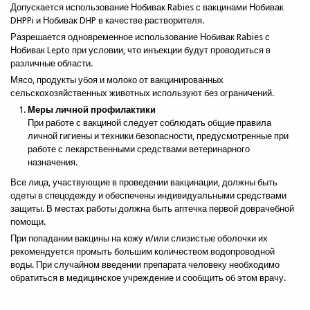
Телефон
Допускается использование Нобивак Rabies с вакцинами Нобивак
DHPPi и Нобивак DHP в качестве растворителя.
Разрешается одновременное использование Нобивак Rabies с
Нобивак Lepto при условии, что инъекции будут проводиться в
Тема
*
различные области.
Мясо, продукты убоя и молоко от вакцинированных
сельскохозяйственных животных используют без ограничений.
Сообщение
*
Меры личной профилактики
При работе с вакциной следует соблюдать общие правила
личной гигиены и техники безопасности, предусмотренные при
работе с лекарственными средствами ветеринарного
назначения.
Все лица, участвующие в проведении вакцинации, должны быть
одеты в спецодежду и обеспечены индивидуальными средствами
защиты. В местах работы должна быть аптечка первой доврачебной
помощи.
При попадании вакцины на кожу и/или слизистые оболочки их
Отправить копию мне?
рекомендуется промыть большим количеством водопроводной
воды. При случайном введении препарата человеку необходимо
Отправить
Закрыть форму
обратиться в медицинское учреждение и сообщить об этом врачу.