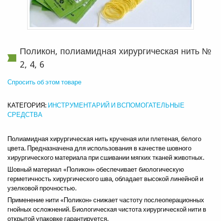
Улица
Город
Поликон, полиамидная хирургическая нить №
2, 4, 6
Индекс
Спросить об этом товаре
КАТЕГОРИЯ:
ИНСТРУМЕНТАРИЙ И ВСПОМОГАТЕЛЬНЫЕ
Страна
СРЕДСТВА
Полиамидная хирургическая нить крученая или плетеная, белого
Телефон
цвета. Предназначена для использования в качестве шовного
хирургического материала при сшивании мягких тканей животных.
Шовный материал «Поликон» обеспечивает биологическую
герметичность хирургического шва, обладает высокой линейной и
Тема
*
узелковой прочностью.
Применение нити «Поликон» снижает частоту послеоперационных
гнойных осложнений. Биологическая чистота хирургической нити в
Сообщение
*
открытой упаковке гарантируется.