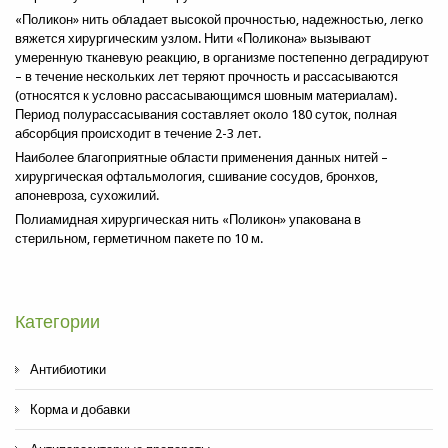
«Поликон» нить обладает высокой прочностью, надежностью, легко
вяжется хирургическим узлом. Нити «Поликона» вызывают
умеренную тканевую реакцию, в организме постепенно деградируют
– в течение нескольких лет теряют прочность и рассасываются
(относятся к условно рассасывающимся шовным материалам).
Период полурассасывания составляет около 180 суток, полная
абсорбция происходит в течение 2-3 лет.
Наиболее благоприятные области применения данных нитей –
хирургическая офтальмология, сшивание сосудов, бронхов,
Отправить копию мне?
апоневроза, сухожилий.
Полиамидная хирургическая нить «Поликон» упакована в
Отправить
Закрыть форму
стерильном, герметичном пакете по 10 м.
Категории
Антибиотики
Корма и добавки