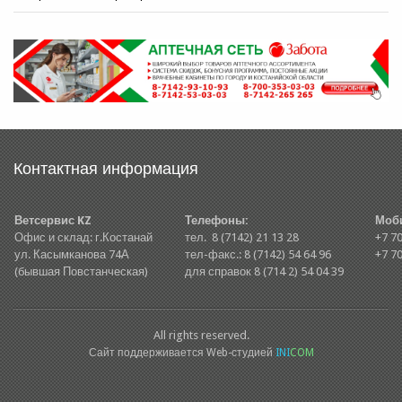
Контактная информация
Ветсервис KZ
Телефоны:
Моб
Офис и склад: г.Костанай
тел. 8 (7142) 21 13 28
+7 70
ул. Касымканова 74А
тел-факс.: 8 (7142) 54 64 96
+7 70
(бывшая Повстанческая)
для справок 8 (714 2) 54 04 39
All rights reserved.
Сайт поддерживается Web-студией
INI
COM