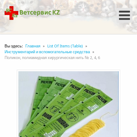
Вы здесь:
Главная
List Of Items (Table)
Инструментарий и вспомогательные средства
Поликон, полиамидная хирургическая нить № 2, 4, 6
Спросить об этом товаре
Имя
*
Эл.почта
*
Компания