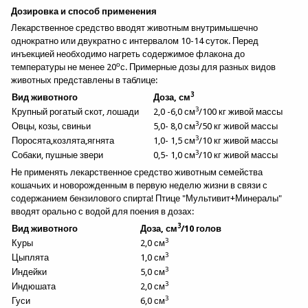
Дозировка и способ применения
Лекарственное средство вводят животным внутримышечно
однократно или двукратно с интервалом 10-14 суток. Перед
инъекцией необходимо нагреть содержимое флакона до
о
температуры не менее 20
с. Примерные дозы для разных видов
животных представлены в таблице:
3
Вид животного
Доза, см
3
Крупный рогатый скот, лошади
2,0 -6,0 см
/100 кг живой массы
3
Овцы, козы, свиньи
5,0- 8,0 см
/50 кг живой массы
3
Поросята,козлята,ягнята
1,0- 1,5 см
/10 кг живой массы
3
Собаки, пушные звери
0,5- 1,0 см
/10 кг живой массы
Спросить об этом товаре
Не применять лекарственное средство животным семейства
Имя
*
кошачьих и новорожденным в первую неделю жизни в связи с
содержанием бензилового спирта! Птице "Мультивит+Минералы"
вводят орально с водой для поения в дозах:
Эл.почта
*
3
Вид животного
Доза, см
/10 голов
3
Куры
2,0 см
3
Цыплята
1,0 см
Компания
3
Индейки
5,0 см
3
Индюшата
2,0 см
3
Гуси
6,0 см