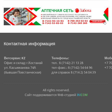
Контактная информация
Ветсервис KZ
Телефоны:
Моб
Офис и склад: г.Костанай
тел. 8 (7142) 21 13 28
+7 70
ул. Касымканова 74А
тел-факс.: 8 (7142) 54 64 96
+7 70
(бывшая Повстанческая)
для справок 8 (714 2) 54 04 39
All rights reserved.
Сайт поддерживается Web-студией
INI
COM