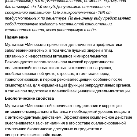
(никотинамид)- 5,0 мг; Бензиловый спирт, не менее- 15,0 мг; вода
для инъекций- до 1,0 см куб. Допустимые отклонения по
содержанию витаминов- 15% и микроэлементов- 10% от
предусмотренных по рецептуре. По внешнему виду представляет
собой прозрачную жидкость маслянистой консистенции,
желтоватого цвета, легко растворимую в воде
.
Назначение
Мультивит+Минералы применяют для лечения и профилактики
заболеваний животных, в том числе пушных зверей и птиц,
связанных с недостатком витаминов и микроэлементов.
Рекомендуется использовать при высокой продуктивности
сельскохозяйственных животных, интенсивных нагрузках,
несбалансированной диете, стрессах, в том числе перед
транспортировкой, в период реконвалесценции, особенно после
химиотерапии, для нормализации функции репродуктивных органов,
а так же при подготовке к плановой вакцинации и дегельминтизации.
Биологические свойства
Мультивит+Минералы обеспечивает поддержание и коррекцию
витаминно-минерального баланса и необходимый уровень веществ
с антиоксидантным действием. Эффективное комплексное действие
обеспечивается за счет наличия в его составе сбалансированной
композиции биологически доступных ингредиентов с
синергетическими свойствами.