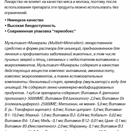
Лекарство не влияет на качество мяса и молока, поэтому после
использования препарата эти продукты можно использовать без
ограничений.
• Немецкое качество
• Высокая биодоступность
• Современная упаковка "термобокс"
Мультивит+Минералы (Multivit+Mineralien)- лекарственное
средство в форме раствора для инъекций, предназначенное для
лечения и профилактики заболеваний животных, в том числе
пушных зверей и птиц, связанных с недостатком витаминов и
микроэлементов. Мультивит+Минералы содержит в качестве
действующих веществ комплекс витаминов, аминокислоту,
комплекс микроэлементов, а также вспомогательные
компоненты: бензиловый спирт, кремофор (эмульгатор) и воду для
инъекций. Не содержит генно-инженерно-модифицированных
продуктов. 1 куб.см препарата содержит: Витамин А (ретинол
пропионат)- 50000МЕ; Витамин В8 (инозитол)- 2,0 мг; Витамин Dз
(холекальциферол)- 25000МЕ; Метионин, не менее- 5,0 мг; Витамин
Е (а.- Токоферол ацетат)- 4,0 мг; Холин цитрат- 5,0 мг; Витамин
В1- 10,0 мг; Магний- 1,0 мг; Витамин В2- 0,04 мг; Кобальт- 0,02 мг;
Витамин В6- 1,0 мг; Медь- 0,1 мг; Витамин В12- 0,01 мг; Цинк- 0,1 мг;
Витамин B5 (декспантенол)- 2,0 мг; Марганец- 0,1 мг; Витамин В3