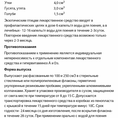
3
Улица
Утки
4,0 см
3
Гусята, утята
3,0 см
3
Голуби
1,5 см
Город
Экзотическим птицам лекарственное средство вводят в
профилактических целях в дозе 6 капель/л воды для поения, а в
лечебных- 12-16 капель/л воды для поения в течение 2-3суток.
Повторное введение лекарственного средства возможно только
Индекс
через 2-3 месяца.
Противопоказания
Противопоказанием к применению является индивидуальная
Страна
непереносимость к отдельным компонентам лекарственного
средства и гипервитаминоз А и Dз.
Форма выпуска
Телефон
Выпускают расфасованным по 100 и 250 смЗ в стерильные
стеклянные или полипропиленовые флаконы, герметично
укупоренные резиновыми пробками, укрепленными алюминиевыми
колпачками. Хранят в упаковке производителя в сухом, защищенном
Тема
*
от света месте при температуре от 8 до 15 С. Допускается
транспортировка лекарственного средства в коробках из пенопласта
с крышкой в течении 15 дней при температуре минус 10С. Срок
Сообщение
*
годности- 24 месяца со дня изготовления, после вскрытия флакона-
в течение 28 суток. При применении орально с водой для поения