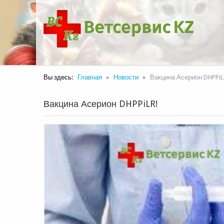
Вы здесь:
Главная
Новости
Вакцина Асерион DHPPiL
Вакцина Асерион DHPPiLR!