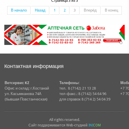
Страница 3 из 3
В начало
Назад
1
2
3
Вперёд
В конец
Контактная информация
Ветсервис KZ
Телефоны:
Моб
Офис и склад: г.Костанай
тел. 8 (7142) 21 13 28
+7 70
ул. Касымканова 74А
тел-факс.: 8 (7142) 54 64 96
+7 70
(бывшая Повстанческая)
для справок 8 (714 2) 54 04 39
All rights reserved.
Сайт поддерживается Web-студией
INI
COM