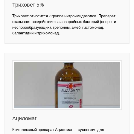
Триховет 5%
Триховет относится к группе нитроимидазолов. Препарат
оказывает воздействие на анаэробных бактерий (споро- и
неспорообразующих), трепонем, амеб, гистомонад,
балантидий и трихомонад.
Ациломаг
Комплексный препарат Ациломаг— суспензия для