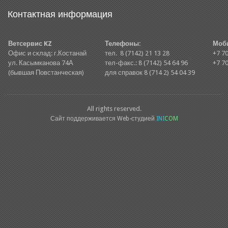
Контактная информация
Ветсервис KZ
Телефоны:
Моб
Офис и склад: г.Костанай
тел. 8 (7142) 21 13 28
+7 70
ул. Касымканова 74А
тел-факс.: 8 (7142) 54 64 96
+7 70
(бывшая Повстанческая)
для справок 8 (714 2) 54 04 39
All rights reserved.
Сайт поддерживается Web-студией
INI
COM