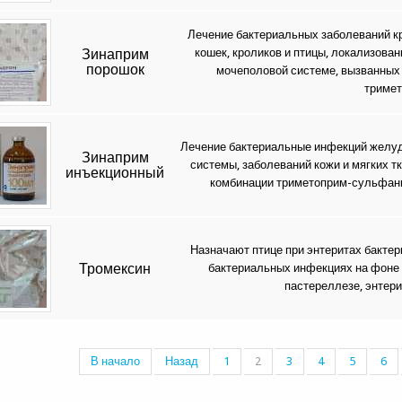
Лечение бактериальных заболеваний круп
Зинаприм
кошек, кроликов и птицы, локализова
порошок
мочеполовой системе, вызванных
триме
Лечение бактериальные инфекций желуд
Зинаприм
системы, заболеваний кожи и мягких т
инъекционный
комбинации триметоприм-сульфанила
Назначают птице при энтеритах бактер
Тромексин
бактериальных инфекциях на фоне 
пастереллезе, энтери
В начало
Назад
1
2
3
4
5
6