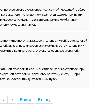
ного рогатого скота, овец, коз, свиней, лошадей, собак,
нных в желудочно-кишечном тракте, дыхательных путях,
 микроорганизмами, чувствительными к комбинации
топрим-сульфаниламид.
очно-кишечного тракта, дыхательных путей, мочеполовой
каней, вызванных микроорганизмами, чувствительными к
мид у крупного рогатого скота, овец, коз и свиней.
иальной этиологии, сальмонеллезе, колибактериозе, при
вирусной патологии. Крупному рогатому скоту — при
тах, заболеваниях дыхательных путей.
7
8
Вперёд
В конец