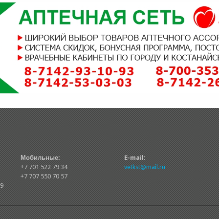
Мобильные:
E-mail:
+7 701 522 79 34
vetkst@mail.ru
+7 707 550 70 57
39