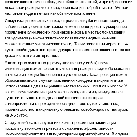
Спросить об этом товаре
реакции животному необходимо обеспечить покой, и при образовании
локальной реакции место введения вакцины обрабатывают 5%-ной
Имя
*
настойкой йода и печать как обычное воспаление.
Иммунизация животных, находящихся в инкубационном периоде
заболевания дерматофитозами, может провоцировать ускоренное
Эл.почта
*
проявление клинических признаков микоза в местах локализации
возбудителя (на коже животного появляются единичные или
множественные микотические очаги). Таким животным через 10-14
суток необходимо повторить двукратное введение вакцины в тех же
Компания
дозах и с тем же интервалом.
У некоторых животных (преимущественно у собак) после
иммунизации может возникать местная реакция в виде образования
Улица
на месте инъекции болезненного уплотнения. Такая реакция может
образовываться в случае применения холодной вакцины или же
использования для вакцинации нестерильных шприцов и иголок. У
Город
кошек после иммунизации может наблюдаться индивидуальная
чувствительность в виде легкой сонливости, которая
самопроизвольно проходит через двое-трое суток. Животных,
проявивших поствакцинальную реакцию, освобождают от нагрузок
Индекс
на 3-5 суток.
Следует избегать нарушений схемы проведения вакцинации,
поскольку это может привести к снижению эффективности
Страна
иммунопрофилактики и иммунотерапии дерматофитозов. В случае