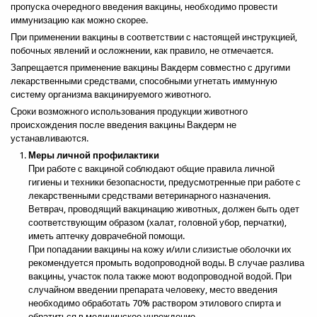
пропуска очередного введения вакцины, необходимо провести
иммунизацию как можно скорее.
При применении вакцины в соответствии с настоящей инструкцией,
Телефон
побочных явлений и осложнении, как правило, не отмечается.
Запрещается применение вакцины Вакдерм совместно с другими
лекарственными средствами, способными угнетать иммунную
Тема
*
систему организма вакцинируемого животного.
Сроки возможного использования продукции животного
происхождения после введения вакцины Вакдерм не
Сообщение
*
устанавливаются.
Меры личной профилактики
При работе с вакциной соблюдают общие правила личной
гигиены и техники безопасности, предусмотренные при работе с
лекарственными средствами ветеринарного назначения.
Ветврач, проводящий вакцинацию животных, должен быть одет
соответствующим образом (халат, головной убор, перчатки),
иметь аптечку доврачебной помощи.
При попадании вакцины на кожу и/или слизистые оболочки их
рекомендуется промыть водопроводной воды. В случае разлива
вакцины, участок пола также моют водопроводной водой. При
Отправить копию мне?
случайном введении препарата человеку, место введения
необходимо обработать 70% раствором этилового спирта и
Отправить
Закрыть форму
обратиться в медицинское учреждение.