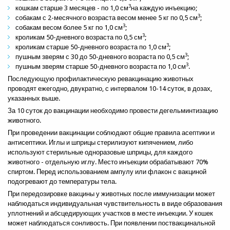
3
кошкам старше 3 месяцев - по 1,0 см
на каждую инъекцию;
3
собакам с 2-месячного возраста весом менее 5 кг по 0,5 см
;
3
собакам весом более 5 кг по 1,0 см
;
3
кроликам 50-дневного возраста по 0,5 см
;
3
кроликам старше 50-дневного возраста по 1,0 см
;
3
пушным зверям с 30 до 50-дневного возраста по 0,5 см
;
3
пушным зверям старше 50-дневного возраста по 1,0 см
.
Последующую профилактическую ревакцинацию животных
проводят ежегодно, двукратно, с интервалом 10-14 суток, в дозах,
указанных выше.
За 10 суток до вакцинации необходимо провести дегельминтизацию
животного.
При проведении вакцинации соблюдают общие правила асептики и
антисептики. Иглы и шприцы стерилизуют кипячением, либо
используют стерильные одноразовые шприцы, для каждого
животного - отдельную иглу. Место инъекции обрабатывают 70%
спиртом. Перед использованием ампулу или флакон с вакциной
подогревают до температуры тела.
При передозировке вакцины у животных после иммунизации может
наблюдаться индивидуальная чувствительность в виде образования
уплотнений и абсцедирующих участков в месте инъекции. У кошек
может наблюдаться сонливость. При появлении поствакцинальной