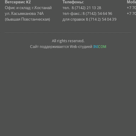
Ветсервис KZ
Телефоны:
Моб
Офис и склад: г.Костанай
тел. 8 (7142) 21 13 28
+7 70
ул. Касымканова 74А
тел-факс.: 8 (7142) 54 64 96
+7 70
(бывшая Повстанческая)
для справок 8 (714 2) 54 04 39
All rights reserved.
Сайт поддерживается Web-студией
INI
COM